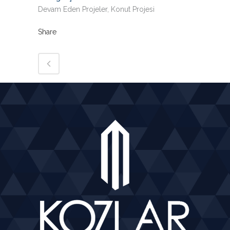
Devam Eden Projeler, Konut Projesi
Share